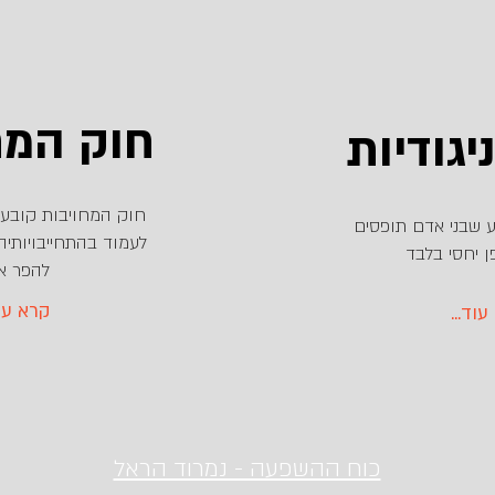
חוק המח
יגודיות
חוק המחויבות קובע 
ע שבני אדם תופסים
לעמוד בהתחייבויותי
ן יחסי בלבד
להפר א
...קרא ע
א עוד
כוח ההשפעה - נמרוד הראל